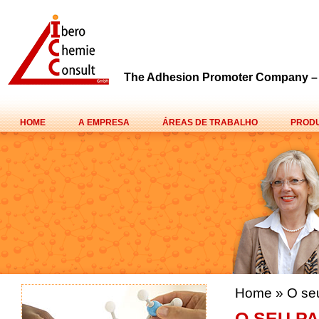
The Adhesion Promoter Company 
HOME
A EMPRESA
ÁREAS DE TRABALHO
PROD
Home
»
O seu
O SEU P