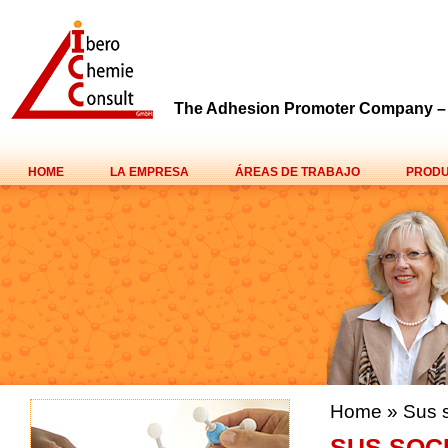
The Adhesion Promoter Company 
HOME
LA EMPRESA
ÁREAS DE TRABAJO
PROD
Home
»
Sus 
SUS SOC